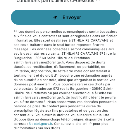
conditions particulières ci-dessous **
Envoyer
** Les données personnelles communiquées sont nécessaires
aux fins de vous contacter et sont enregistrées dans un fichier
informatisé. Elles sont destinées à ST HILAIRE CARAVANE et
ses sous-traitants dans le seul but de répondre à votre
message. Les données collectées seront communiquées aux
seuls destinataires suivants: ST HILAIRE CARAVANE 973 rue la
Burguerine - 30560 Saint-Hilaire-de-Brethmas
sainthilairecaravane@orange.fr. Vous disposez de droits
d’accès, de rectification, d’effacement, de portabilité, de
limitation, d’opposition, de retrait de votre consentement à
tout moment et du droit d’introduire une réclamation auprès
d’une autorité de contrôle, ainsi que d’organiser le sort de vos
données post-mortem. Vous pouvez exercer ces droits par
voie postale à l'adresse 973 rue la Burguerine - 30560 Saint-
Hilaire-de-Brethmas ou par courrier électronique à l'adresse
sainthilairecaravane@orange.fr. Un justificatif d'identité pourra
vous être demandé. Nous conservons vos données pendant la
période de prise de contact puis pendant la durée de
prescription légale aux fins probatoires et de gestion des
contentieux. Vous avez le droit de vous inscrire sur la liste
d'opposition au démarchage téléphonique, disponible à cette
adresse:
Bloctel.gouv.fr
. Consultez le site cnil.fr pour plus
d’informations sur vos droits.