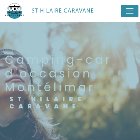
Panneau de gestion des cookies
camping-car
d'occasion
Montélimar
ST HILAIRE
CARAVANE