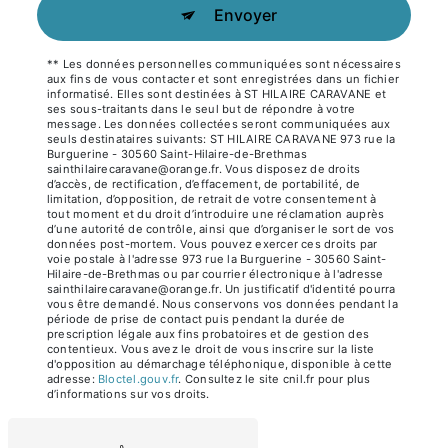
Envoyer
** Les données personnelles communiquées sont nécessaires
aux fins de vous contacter et sont enregistrées dans un fichier
informatisé. Elles sont destinées à ST HILAIRE CARAVANE et
ses sous-traitants dans le seul but de répondre à votre
message. Les données collectées seront communiquées aux
seuls destinataires suivants: ST HILAIRE CARAVANE 973 rue la
Burguerine - 30560 Saint-Hilaire-de-Brethmas
sainthilairecaravane@orange.fr. Vous disposez de droits
d’accès, de rectification, d’effacement, de portabilité, de
limitation, d’opposition, de retrait de votre consentement à
tout moment et du droit d’introduire une réclamation auprès
d’une autorité de contrôle, ainsi que d’organiser le sort de vos
données post-mortem. Vous pouvez exercer ces droits par
voie postale à l'adresse 973 rue la Burguerine - 30560 Saint-
Hilaire-de-Brethmas ou par courrier électronique à l'adresse
sainthilairecaravane@orange.fr. Un justificatif d'identité pourra
vous être demandé. Nous conservons vos données pendant la
période de prise de contact puis pendant la durée de
prescription légale aux fins probatoires et de gestion des
contentieux. Vous avez le droit de vous inscrire sur la liste
d'opposition au démarchage téléphonique, disponible à cette
adresse:
Bloctel.gouv.fr
. Consultez le site cnil.fr pour plus
d’informations sur vos droits.