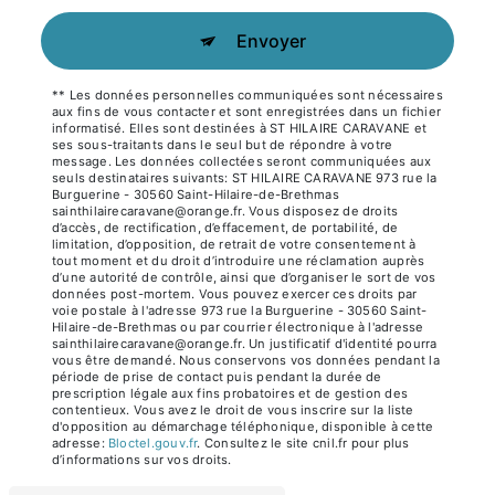
Envoyer
** Les données personnelles communiquées sont nécessaires
aux fins de vous contacter et sont enregistrées dans un fichier
informatisé. Elles sont destinées à ST HILAIRE CARAVANE et
ses sous-traitants dans le seul but de répondre à votre
message. Les données collectées seront communiquées aux
seuls destinataires suivants: ST HILAIRE CARAVANE 973 rue la
Burguerine - 30560 Saint-Hilaire-de-Brethmas
sainthilairecaravane@orange.fr. Vous disposez de droits
d’accès, de rectification, d’effacement, de portabilité, de
limitation, d’opposition, de retrait de votre consentement à
tout moment et du droit d’introduire une réclamation auprès
d’une autorité de contrôle, ainsi que d’organiser le sort de vos
données post-mortem. Vous pouvez exercer ces droits par
voie postale à l'adresse 973 rue la Burguerine - 30560 Saint-
Hilaire-de-Brethmas ou par courrier électronique à l'adresse
sainthilairecaravane@orange.fr. Un justificatif d'identité pourra
vous être demandé. Nous conservons vos données pendant la
période de prise de contact puis pendant la durée de
prescription légale aux fins probatoires et de gestion des
contentieux. Vous avez le droit de vous inscrire sur la liste
d'opposition au démarchage téléphonique, disponible à cette
adresse:
Bloctel.gouv.fr
. Consultez le site cnil.fr pour plus
d’informations sur vos droits.