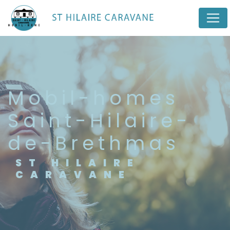
Panneau de gestion des cookies
mobil-homes
Saint-Hilaire-
de-Brethmas
ST HILAIRE
CARAVANE