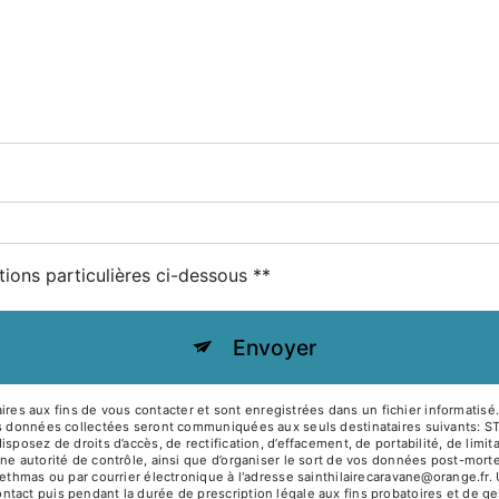
tions particulières ci-dessous **
Envoyer
s aux fins de vous contacter et sont enregistrées dans un fichier informatisé
Les données collectées seront communiquées aux seuls destinataires suivants: 
posez de droits d’accès, de rectification, d’effacement, de portabilité, de limit
ne autorité de contrôle, ainsi que d’organiser le sort de vos données post-mort
ethmas ou par courrier électronique à l'adresse sainthilairecaravane@orange.fr. 
act puis pendant la durée de prescription légale aux fins probatoires et de ges