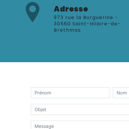
Adresse
973 rue la Burguerine -
30560 Saint-Hilaire-de-
Brethmas