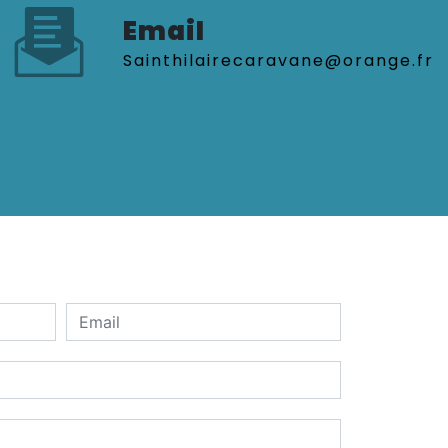
Email
sainthilairecaravane@orange.fr