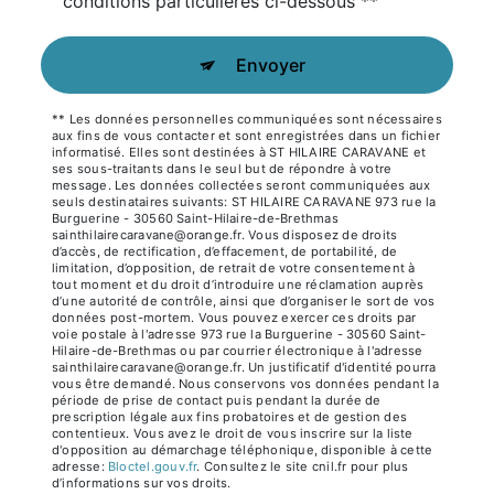
conditions particulières ci-dessous **
Envoyer
** Les données personnelles communiquées sont nécessaires
aux fins de vous contacter et sont enregistrées dans un fichier
informatisé. Elles sont destinées à ST HILAIRE CARAVANE et
ses sous-traitants dans le seul but de répondre à votre
message. Les données collectées seront communiquées aux
seuls destinataires suivants: ST HILAIRE CARAVANE 973 rue la
Burguerine - 30560 Saint-Hilaire-de-Brethmas
sainthilairecaravane@orange.fr. Vous disposez de droits
d’accès, de rectification, d’effacement, de portabilité, de
limitation, d’opposition, de retrait de votre consentement à
tout moment et du droit d’introduire une réclamation auprès
d’une autorité de contrôle, ainsi que d’organiser le sort de vos
données post-mortem. Vous pouvez exercer ces droits par
voie postale à l'adresse 973 rue la Burguerine - 30560 Saint-
Hilaire-de-Brethmas ou par courrier électronique à l'adresse
sainthilairecaravane@orange.fr. Un justificatif d'identité pourra
vous être demandé. Nous conservons vos données pendant la
période de prise de contact puis pendant la durée de
prescription légale aux fins probatoires et de gestion des
contentieux. Vous avez le droit de vous inscrire sur la liste
d'opposition au démarchage téléphonique, disponible à cette
adresse:
Bloctel.gouv.fr
. Consultez le site cnil.fr pour plus
d’informations sur vos droits.