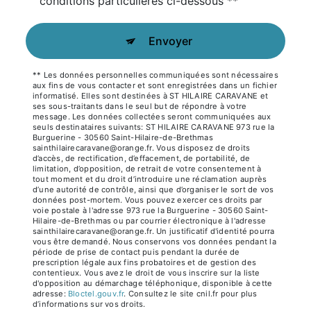
conditions particulières ci-dessous **
Envoyer
** Les données personnelles communiquées sont nécessaires
aux fins de vous contacter et sont enregistrées dans un fichier
informatisé. Elles sont destinées à ST HILAIRE CARAVANE et
ses sous-traitants dans le seul but de répondre à votre
message. Les données collectées seront communiquées aux
seuls destinataires suivants: ST HILAIRE CARAVANE 973 rue la
Burguerine - 30560 Saint-Hilaire-de-Brethmas
sainthilairecaravane@orange.fr. Vous disposez de droits
d’accès, de rectification, d’effacement, de portabilité, de
limitation, d’opposition, de retrait de votre consentement à
tout moment et du droit d’introduire une réclamation auprès
d’une autorité de contrôle, ainsi que d’organiser le sort de vos
données post-mortem. Vous pouvez exercer ces droits par
voie postale à l'adresse 973 rue la Burguerine - 30560 Saint-
Hilaire-de-Brethmas ou par courrier électronique à l'adresse
sainthilairecaravane@orange.fr. Un justificatif d'identité pourra
vous être demandé. Nous conservons vos données pendant la
période de prise de contact puis pendant la durée de
prescription légale aux fins probatoires et de gestion des
contentieux. Vous avez le droit de vous inscrire sur la liste
d'opposition au démarchage téléphonique, disponible à cette
adresse:
Bloctel.gouv.fr
. Consultez le site cnil.fr pour plus
d’informations sur vos droits.