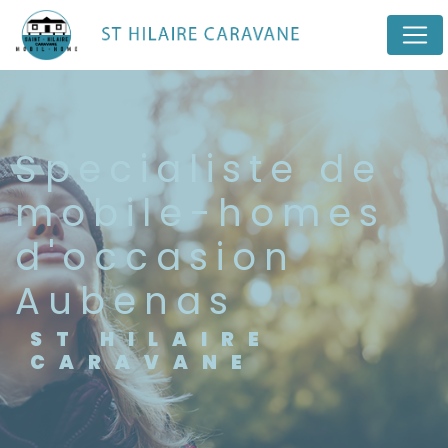
Panneau de gestion des cookies
specialiste de
mobile-homes
d'occasion
Aubenas
ST HILAIRE
CARAVANE