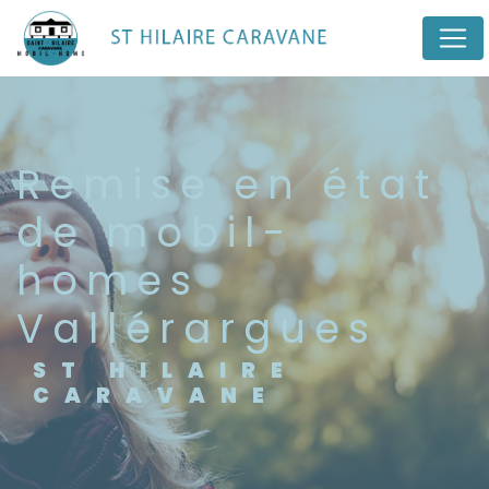
Panneau de gestion des cookies
remise en état
de mobil-
homes
Vallérargues
ST HILAIRE
CARAVANE