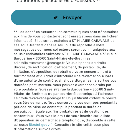
conditions particulières ci-dessous **
Envoyer
** Les données personnelles communiquées sont nécessaires
aux fins de vous contacter et sont enregistrées dans un fichier
informatisé. Elles sont destinées à ST HILAIRE CARAVANE et
ses sous-traitants dans le seul but de répondre à votre
message. Les données collectées seront communiquées aux
seuls destinataires suivants: ST HILAIRE CARAVANE 973 rue la
Burguerine - 30560 Saint-Hilaire-de-Brethmas
sainthilairecaravane@orange.fr. Vous disposez de droits
d’accès, de rectification, d’effacement, de portabilité, de
limitation, d’opposition, de retrait de votre consentement à
tout moment et du droit d’introduire une réclamation auprès
d’une autorité de contrôle, ainsi que d’organiser le sort de vos
données post-mortem. Vous pouvez exercer ces droits par
voie postale à l'adresse 973 rue la Burguerine - 30560 Saint-
Hilaire-de-Brethmas ou par courrier électronique à l'adresse
sainthilairecaravane@orange.fr. Un justificatif d'identité pourra
vous être demandé. Nous conservons vos données pendant la
période de prise de contact puis pendant la durée de
prescription légale aux fins probatoires et de gestion des
contentieux. Vous avez le droit de vous inscrire sur la liste
d'opposition au démarchage téléphonique, disponible à cette
adresse:
Bloctel.gouv.fr
. Consultez le site cnil.fr pour plus
d’informations sur vos droits.