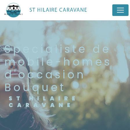
Panneau de gestion des cookies
specialiste de
mobile-homes
d'occasion
Bouquet
ST HILAIRE
CARAVANE