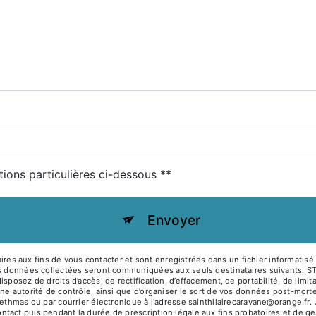
tions particulières ci-dessous **
Envoyer
s aux fins de vous contacter et sont enregistrées dans un fichier informatisé
Les données collectées seront communiquées aux seuls destinataires suivants: 
posez de droits d’accès, de rectification, d’effacement, de portabilité, de limit
ne autorité de contrôle, ainsi que d’organiser le sort de vos données post-mort
ethmas ou par courrier électronique à l'adresse sainthilairecaravane@orange.fr. 
act puis pendant la durée de prescription légale aux fins probatoires et de ges